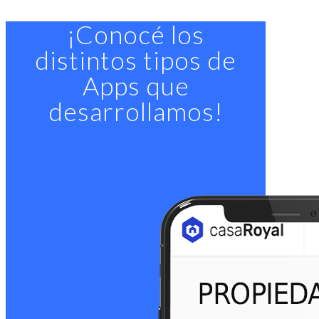
¡Conocé los
distintos tipos de
Apps que
desarrollamos!